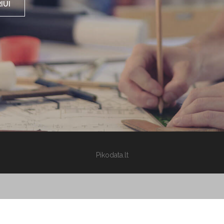
IUI
Pikodata.lt